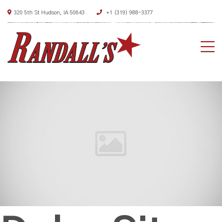
320 5th St Hudson, IA 50643
+1 (319) 988-3377
HO
AB
ME
DEA
CON