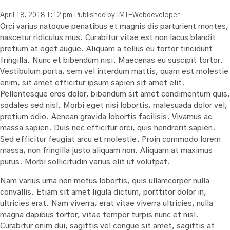
April 18, 2018 1:12 pm
Published by
IMT-Webdeveloper
Orci varius natoque penatibus et magnis dis parturient montes,
nascetur ridiculus mus. Curabitur vitae est non lacus blandit
pretium at eget augue. Aliquam a tellus eu tortor tincidunt
fringilla. Nunc et bibendum nisi. Maecenas eu suscipit tortor.
Vestibulum porta, sem vel interdum mattis, quam est molestie
enim, sit amet efficitur ipsum sapien sit amet elit.
Pellentesque eros dolor, bibendum sit amet condimentum quis,
sodales sed nisl. Morbi eget nisi lobortis, malesuada dolor vel,
pretium odio. Aenean gravida lobortis facilisis. Vivamus ac
massa sapien. Duis nec efficitur orci, quis hendrerit sapien.
Sed efficitur feugiat arcu et molestie. Proin commodo lorem
massa, non fringilla justo aliquam non. Aliquam at maximus
purus. Morbi sollicitudin varius elit ut volutpat.
Nam varius urna non metus lobortis, quis ullamcorper nulla
convallis. Etiam sit amet ligula dictum, porttitor dolor in,
ultricies erat. Nam viverra, erat vitae viverra ultricies, nulla
magna dapibus tortor, vitae tempor turpis nunc et nisl.
Curabitur enim dui, sagittis vel congue sit amet, sagittis at